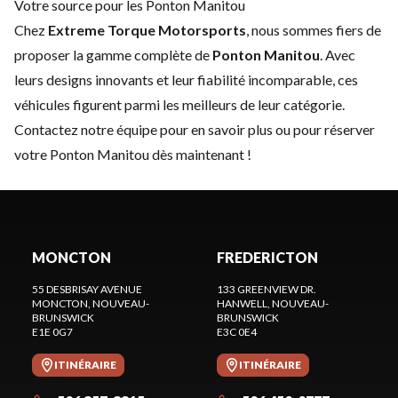
Votre source pour les Ponton Manitou
Chez
Extreme Torque Motorsports
, nous sommes fiers de
proposer la gamme complète de
Ponton Manitou
. Avec
leurs designs innovants et leur fiabilité incomparable, ces
véhicules figurent parmi les meilleurs de leur catégorie.
Contactez notre équipe
pour en savoir plus ou pour réserver
votre Ponton Manitou dès maintenant !
MONCTON
FREDERICTON
55 DESBRISAY AVENUE
133 GREENVIEW DR.
MONCTON
, NOUVEAU-
HANWELL
, NOUVEAU-
BRUNSWICK
BRUNSWICK
E1E 0G7
E3C 0E4
ITINÉRAIRE
ITINÉRAIRE