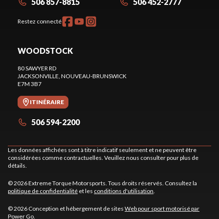
506 857-8815
506 452-2777
Restez connecté
WOODSTOCK
80 SAWYER RD
JACKSONVILLE
, NOUVEAU-BRUNSWICK
E7M 3B7
ITINÉRAIRE
506 594-2200
Les données affichées sont à titre indicatif seulement et ne peuvent être
considérées comme contractuelles. Veuillez nous consulter pour plus de
détails.
© 2026 Extreme Torque Motorsports. Tous droits réservés. Consultez la
politique de confidentialité
et les
conditions d'utilisation
.
© 2026 Conception et hébergement de sites
Web pour sport motorisé par
Power Go
.