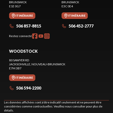
BRUNSWICK
BRUNSWICK
E1E 0G7
E3C 0E4
ITINÉRAIRE
ITINÉRAIRE
506 857-8815
506 452-2777
Restez connecté
WOODSTOCK
80 SAWYER RD
JACKSONVILLE
, NOUVEAU-BRUNSWICK
E7M 3B7
ITINÉRAIRE
506 594-2200
Les données affichées sont à titre indicatif seulement et ne peuvent être
considérées comme contractuelles. Veuillez nous consulter pour plus de
détails.