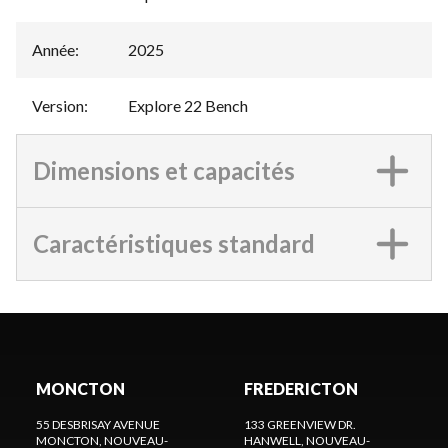
Année
:
2025
Version
:
Explore 22 Bench
Dimensions et capacités
Caractéristiques standard
MONCTON
FREDERICTON
55 DESBRISAY AVENUE
133 GREENVIEW DR.
MONCTON
, NOUVEAU-
HANWELL
, NOUVEAU-