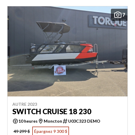
7
AUTRE 2023
SWITCH CRUISE 18 230
10 heures
Moncton
U03C323 DEMO
49 299 $
Épargnez 9 300 $