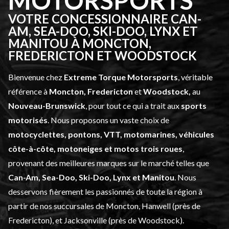
MOTORSPORTS
VOTRE CONCESSIONNAIRE CAN-
AM, SEA-DOO, SKI-DOO, LYNX ET
MANITOU À MONCTON,
FREDERICTON ET WOODSTOCK
Bienvenue chez
Extreme Torque Motorsports
, véritable
référence à
Moncton, Fredericton
et
Woodstock,
au
Nouveau-Brunswick
, pour tout ce qui a trait aux
sports
motorisés
. Nous proposons un vaste choix de
motocyclettes, pontons, VTT, motomarines, véhicules
côte-à-côte, motoneiges et motos trois roues
,
provenant des meilleures marques sur le marché telles que
Can-Am, Sea-Doo, Ski-Doo, Lynx et Manitou
. Nous
desservons fièrement les passionnés de toute la région à
partir de nos succursales de Moncton, Hanwell (près de
Fredericton), et Jacksonville (près de Woodstock).