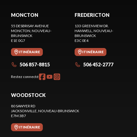
MONCTON
FREDERICTON
55 DESBRISAY AVENUE
133 GREENVIEW DR.
MONCTON
, NOUVEAU-
HANWELL
, NOUVEAU-
BRUNSWICK
BRUNSWICK
E1E 0G7
E3C 0E4
ITINÉRAIRE
ITINÉRAIRE
506 857-8815
506 452-2777
Restez connecté
WOODSTOCK
80 SAWYER RD
JACKSONVILLE
, NOUVEAU-BRUNSWICK
E7M 3B7
ITINÉRAIRE