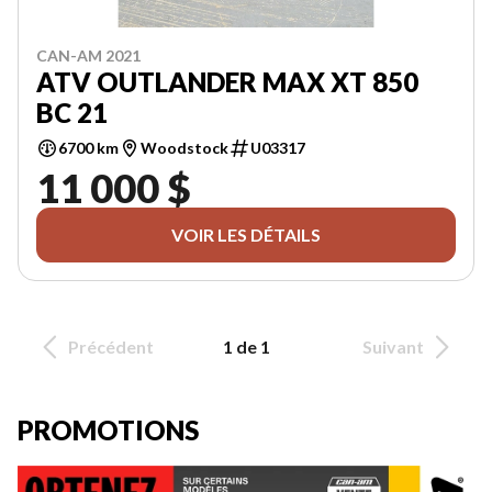
CAN-AM 2021
ATV OUTLANDER MAX XT 850
BC 21
6700 km
Woodstock
U03317
11 000 $
VOIR LES DÉTAILS
Précédent
1 de 1
Suivant
PROMOTIONS