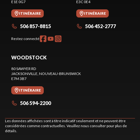
E1E 0G7
E3C 0E4
ITINÉRAIRE
ITINÉRAIRE
506 857-8815
506 452-2777
Restez connecté
WOODSTOCK
80 SAWYER RD
JACKSONVILLE
, NOUVEAU-BRUNSWICK
E7M 3B7
ITINÉRAIRE
506 594-2200
Les données affichées sont à titre indicatif seulement et ne peuvent être
considérées comme contractuelles. Veuillez nous consulter pour plus de
détails.