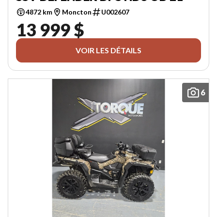
4872 km
Moncton
U002607
13 999 $
VOIR LES DÉTAILS
6