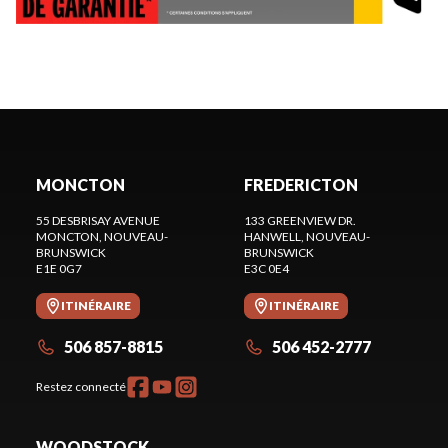
MONCTON
FREDERICTON
55 DESBRISAY AVENUE
133 GREENVIEW DR.
MONCTON
, NOUVEAU-
HANWELL
, NOUVEAU-
BRUNSWICK
BRUNSWICK
E1E 0G7
E3C 0E4
ITINÉRAIRE
ITINÉRAIRE
506 857-8815
506 452-2777
Restez connecté
WOODSTOCK