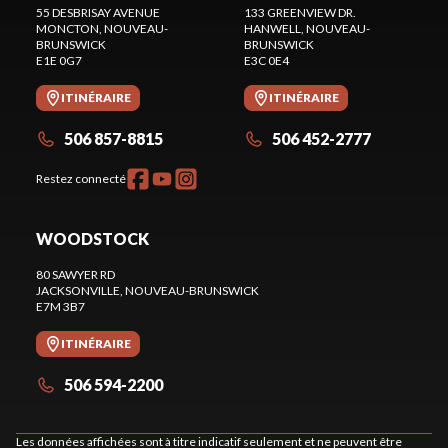
55 DESBRISAY AVENUE
133 GREENVIEW DR.
MONCTON
, NOUVEAU-
HANWELL
, NOUVEAU-
BRUNSWICK
BRUNSWICK
E1E 0G7
E3C 0E4
ITINÉRAIRE
ITINÉRAIRE
506 857-8815
506 452-2777
Restez connecté
WOODSTOCK
80 SAWYER RD
JACKSONVILLE
, NOUVEAU-BRUNSWICK
E7M 3B7
ITINÉRAIRE
506 594-2200
Les données affichées sont à titre indicatif seulement et ne peuvent être