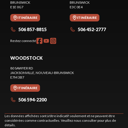
BRUNSWICK
BRUNSWICK
E1E 0G7
E3C 0E4
ITINÉRAIRE
ITINÉRAIRE
506 857-8815
506 452-2777
Restez connecté
WOODSTOCK
80 SAWYER RD
JACKSONVILLE
, NOUVEAU-BRUNSWICK
E7M 3B7
ITINÉRAIRE
506 594-2200
Les données affichées sont à titre indicatif seulement et ne peuvent être
considérées comme contractuelles. Veuillez nous consulter pour plus de
détails.