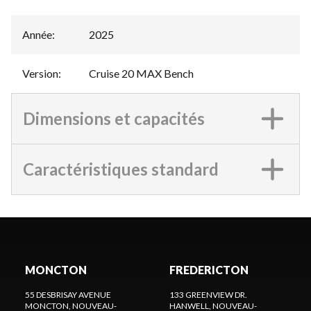
Année
:
2025
Version
:
Cruise 20 MAX Bench
Dimensions et capacités
Caractéristiques standard
MONCTON
FREDERICTON
55 DESBRISAY AVENUE
133 GREENVIEW DR.
MONCTON
, NOUVEAU-
HANWELL
, NOUVEAU-