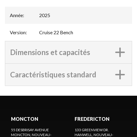
Année
:
2025
Version
:
Cruise 22 Bench
Dimensions et capacités
Caractéristiques standard
MONCTON
FREDERICTON
55 DESBRISAY AVENUE
133 GREENVIEW DR.
MONCTON
, NOUVEAU-
HANWELL
, NOUVEAU-