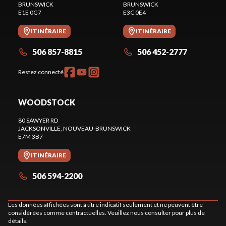
BRUNSWICK
BRUNSWICK
E1E 0G7
E3C 0E4
ITINÉRAIRE
ITINÉRAIRE
506 857-8815
506 452-2777
Restez connecté
WOODSTOCK
80 SAWYER RD
JACKSONVILLE
, NOUVEAU-BRUNSWICK
E7M 3B7
ITINÉRAIRE
506 594-2200
Les données affichées sont à titre indicatif seulement et ne peuvent être
considérées comme contractuelles. Veuillez nous consulter pour plus de
détails.