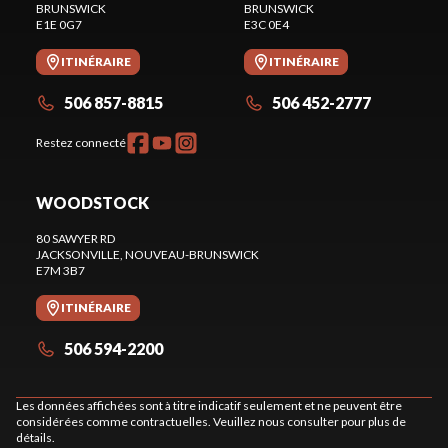
BRUNSWICK
BRUNSWICK
E1E 0G7
E3C 0E4
ITINÉRAIRE
ITINÉRAIRE
506 857-8815
506 452-2777
Restez connecté
WOODSTOCK
80 SAWYER RD
JACKSONVILLE
, NOUVEAU-BRUNSWICK
E7M 3B7
ITINÉRAIRE
506 594-2200
Les données affichées sont à titre indicatif seulement et ne peuvent être
considérées comme contractuelles. Veuillez nous consulter pour plus de
détails.