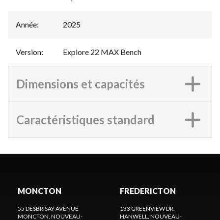
Année
:
2025
Version
:
Explore 22 MAX Bench
Dimensions et capacités
Caractéristiques standard
MONCTON
FREDERICTON
55 DESBRISAY AVENUE
133 GREENVIEW DR.
MONCTON
, NOUVEAU-
HANWELL
, NOUVEAU-