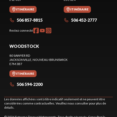
ITINÉRAIRE
ITINÉRAIRE
506 857-8815
506 452-2777
Restez connecté
WOODSTOCK
80 SAWYER RD
JACKSONVILLE
, NOUVEAU-BRUNSWICK
E7M 3B7
ITINÉRAIRE
506 594-2200
Les données affichées sont à titre indicatif seulement et ne peuvent être
considérées comme contractuelles. Veuillez nous consulter pour plus de
détails.
© 2026 Extreme Torque Motorsports. Tous droits réservés. Consultez la