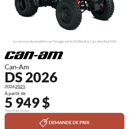
La version du modèle sur l'image est le DS Black & Can-Am Red 250
Can-Am
DS 2026
2026
2025
À partir de
5 949 $
Tous frais inclus
DEMANDE DE PRIX