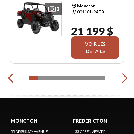
Moncton
2
001161-9ATB
21 199 $
VOIR LES
DÉTAILS
MONCTON
FREDERICTON
55 DESBRISAY AVENUE
133 GREENVIEW DR.