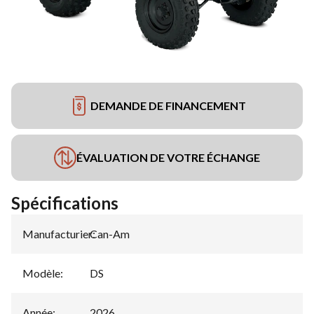
DEMANDE DE FINANCEMENT
ÉVALUATION DE VOTRE ÉCHANGE
Spécifications
Manufacturier
Can-Am
:
Modèle
:
DS
Année
:
2026