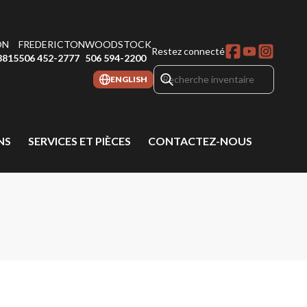
ON
FREDERICTON
WOODSTOCK
Restez connecté
8815
506 452-2777
506 594-2200
ENGLISH
NS
SERVICES ET PIÈCES
CONTACTEZ-NOUS