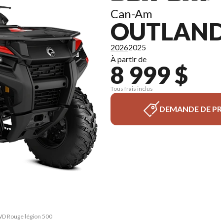
Can-Am
OUTLANDE
2026
2025
À partir de
8 999 $
Tous frais inclus
DEMANDE DE PR
2WD Rouge légion 500