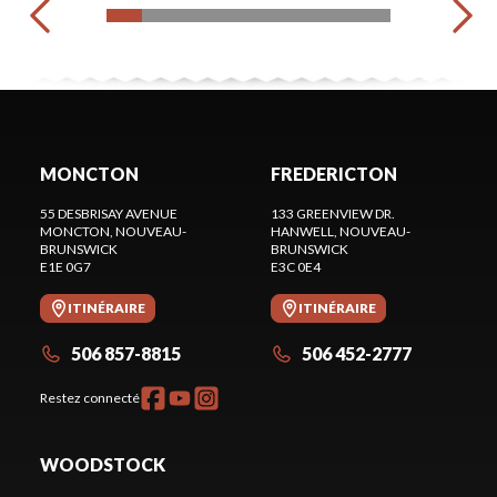
MONCTON
FREDERICTON
55 DESBRISAY AVENUE
133 GREENVIEW DR.
MONCTON
, NOUVEAU-
HANWELL
, NOUVEAU-
BRUNSWICK
BRUNSWICK
E1E 0G7
E3C 0E4
ITINÉRAIRE
ITINÉRAIRE
506 857-8815
506 452-2777
Restez connecté
WOODSTOCK