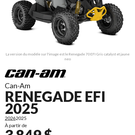
La version du modèle sur l'image est le Renegade 70 EFI Gris catalyst et jaune
neo
Can-Am
RENEGADE EFI
2025
2026
2025
À partir de
3 849 $