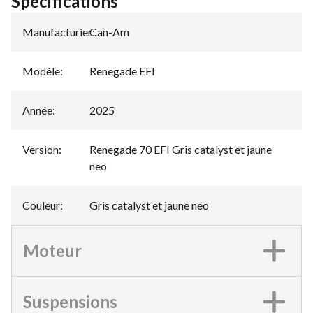
Spécifications
Manufacturier
Can-Am
:
Modèle
:
Renegade EFI
Année
:
2025
Version
:
Renegade 70 EFI Gris catalyst et jaune
neo
Couleur
:
Gris catalyst et jaune neo
Moteur
Suspensions