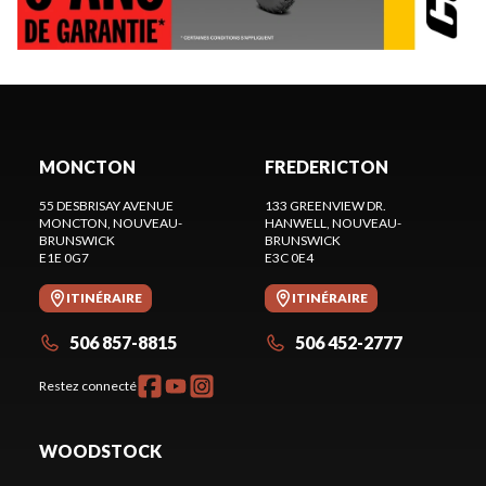
MONCTON
FREDERICTON
55 DESBRISAY AVENUE
133 GREENVIEW DR.
MONCTON
, NOUVEAU-
HANWELL
, NOUVEAU-
BRUNSWICK
BRUNSWICK
E1E 0G7
E3C 0E4
ITINÉRAIRE
ITINÉRAIRE
506 857-8815
506 452-2777
Restez connecté
WOODSTOCK