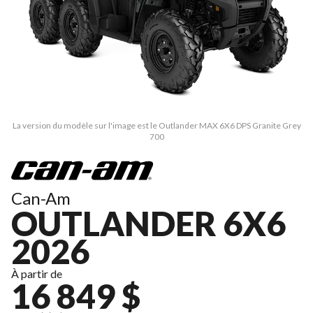
La version du modèle sur l'image est le Outlander MAX 6X6 DPS Granite Grey
700
Can-Am
OUTLANDER 6X6
2026
À partir de
16 849 $