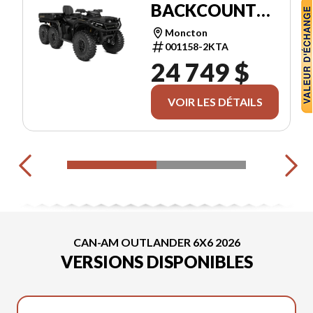
BACKCOUNTRY
1000R
Moncton
001158-2KTA
24 749 $
VOIR LES DÉTAILS
CAN-AM OUTLANDER 6X6 2026
VERSIONS DISPONIBLES