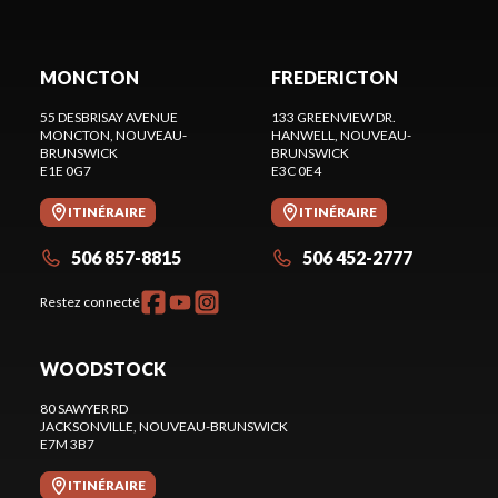
MONCTON
FREDERICTON
55 DESBRISAY AVENUE
133 GREENVIEW DR.
MONCTON
, NOUVEAU-
HANWELL
, NOUVEAU-
BRUNSWICK
BRUNSWICK
E1E 0G7
E3C 0E4
ITINÉRAIRE
ITINÉRAIRE
506 857-8815
506 452-2777
Restez connecté
WOODSTOCK
80 SAWYER RD
JACKSONVILLE
, NOUVEAU-BRUNSWICK
E7M 3B7
ITINÉRAIRE