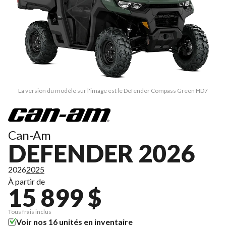
La version du modèle sur l'image est le Defender Compass Green HD7
Can-Am
DEFENDER 2026
2026
2025
À partir de
15 899 $
Tous frais inclus
Voir nos 16 unités en inventaire