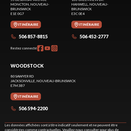
MONCTON
, NOUVEAU-
HANWELL
, NOUVEAU-
BRUNSWICK
BRUNSWICK
E1E 0G7
E3C 0E4
ITINÉRAIRE
ITINÉRAIRE
506 857-8815
506 452-2777
Restez connecté
WOODSTOCK
80 SAWYER RD
JACKSONVILLE
, NOUVEAU-BRUNSWICK
E7M 3B7
ITINÉRAIRE
506 594-2200
Les données affichées sont à titre indicatif seulement et ne peuvent être
considérées comme contractuelles. Veuillez nous consulter pour plus de