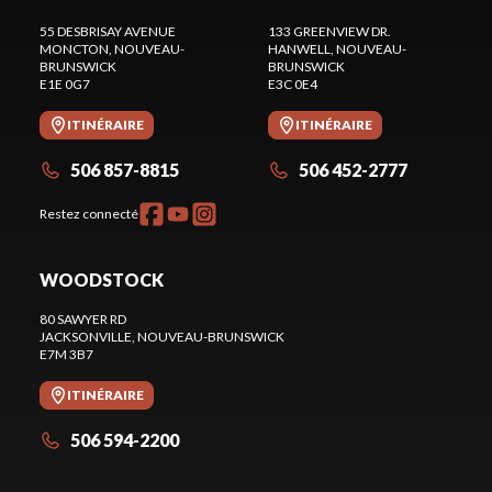
55 DESBRISAY AVENUE
133 GREENVIEW DR.
MONCTON
, NOUVEAU-
HANWELL
, NOUVEAU-
BRUNSWICK
BRUNSWICK
E1E 0G7
E3C 0E4
ITINÉRAIRE
ITINÉRAIRE
506 857-8815
506 452-2777
Restez connecté
WOODSTOCK
80 SAWYER RD
JACKSONVILLE
, NOUVEAU-BRUNSWICK
E7M 3B7
ITINÉRAIRE
506 594-2200