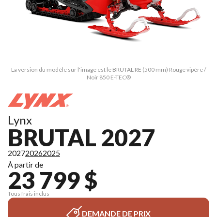
La version du modèle sur l'image est le BRUTAL RE (500 mm) Rouge vipère /
Noir 850 E-TEC®
Lynx
BRUTAL 2027
2027
2026
2025
À partir de
23 799 $
Tous frais inclus
DEMANDE DE PRIX