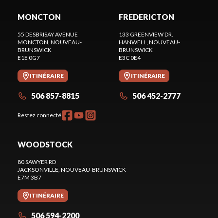
MONCTON
FREDERICTON
55 DESBRISAY AVENUE
133 GREENVIEW DR.
MONCTON
, NOUVEAU-
HANWELL
, NOUVEAU-
BRUNSWICK
BRUNSWICK
E1E 0G7
E3C 0E4
ITINÉRAIRE
ITINÉRAIRE
506 857-8815
506 452-2777
Restez connecté
WOODSTOCK
80 SAWYER RD
JACKSONVILLE
, NOUVEAU-BRUNSWICK
E7M 3B7
ITINÉRAIRE
506 594-2200