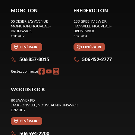
MONCTON
FREDERICTON
55 DESBRISAY AVENUE
133 GREENVIEW DR.
MONCTON
, NOUVEAU-
HANWELL
, NOUVEAU-
BRUNSWICK
BRUNSWICK
E1E 0G7
E3C 0E4
ITINÉRAIRE
ITINÉRAIRE
506 857-8815
506 452-2777
Restez connecté
WOODSTOCK
80 SAWYER RD
JACKSONVILLE
, NOUVEAU-BRUNSWICK
E7M 3B7
ITINÉRAIRE
506 594-2200