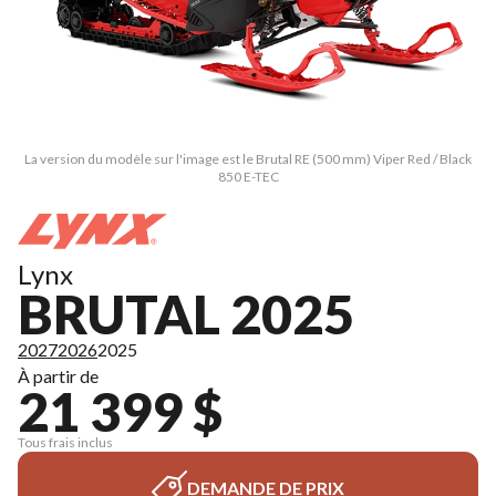
La version du modèle sur l'image est le Brutal RE (500 mm) Viper Red / Black
850 E-TEC
Lynx
BRUTAL 2025
2027
2026
2025
À partir de
21 399 $
Tous frais inclus
DEMANDE DE PRIX