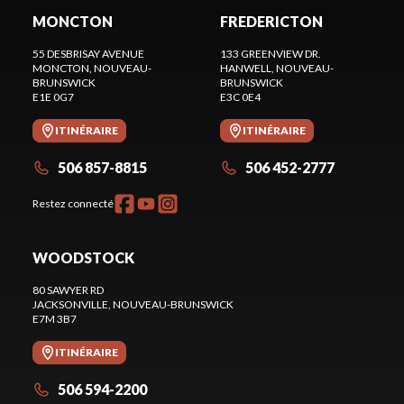
MONCTON
FREDERICTON
55 DESBRISAY AVENUE
133 GREENVIEW DR.
MONCTON
, NOUVEAU-
HANWELL
, NOUVEAU-
BRUNSWICK
BRUNSWICK
E1E 0G7
E3C 0E4
ITINÉRAIRE
ITINÉRAIRE
506 857-8815
506 452-2777
Restez connecté
WOODSTOCK
80 SAWYER RD
JACKSONVILLE
, NOUVEAU-BRUNSWICK
E7M 3B7
ITINÉRAIRE
506 594-2200