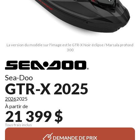
La version du modèle sur l'image est le GTR-X Noir éclipse / Marsala profond
300
Sea-Doo
GTR-X 2025
2026
2025
À partir de
21 399 $
Tous frais inclus
DEMANDE DE PRIX