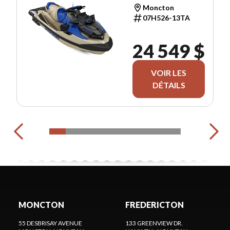
Moncton
07H526-13TA
24 549 $
VOIR LES
DÉTAILS
MONCTON
FREDERICTON
55 DESBRISAY AVENUE
133 GREENVIEW DR.