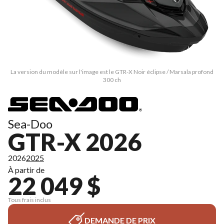
La version du modèle sur l'image est le GTR-X Noir éclipse / Marsala profond
300 ch
Sea-Doo
GTR-X 2026
2026
2025
À partir de
22 049 $
Tous frais inclus
DEMANDE DE PRIX