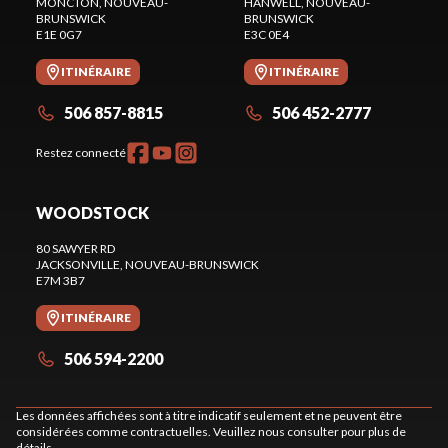
MONCTON
, NOUVEAU-
HANWELL
, NOUVEAU-
BRUNSWICK
BRUNSWICK
E1E 0G7
E3C 0E4
ITINÉRAIRE
ITINÉRAIRE
506 857-8815
506 452-2777
Restez connecté
WOODSTOCK
80 SAWYER RD
JACKSONVILLE
, NOUVEAU-BRUNSWICK
E7M 3B7
ITINÉRAIRE
506 594-2200
Les données affichées sont à titre indicatif seulement et ne peuvent être
considérées comme contractuelles. Veuillez nous consulter pour plus de
détails.