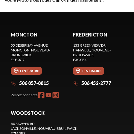
MONCTON
FREDERICTON
55 DESBRISAY AVENUE
133 GREENVIEW DR.
MONCTON
, NOUVEAU-
HANWELL
, NOUVEAU-
BRUNSWICK
BRUNSWICK
E1E 0G7
E3C 0E4
ITINÉRAIRE
ITINÉRAIRE
506 857-8815
506 452-2777
Restez connecté
WOODSTOCK
80 SAWYER RD
JACKSONVILLE
, NOUVEAU-BRUNSWICK
E7M 3B7