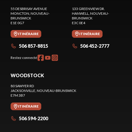
55 DESBRISAY AVENUE
133 GREENVIEW DR.
MONCTON
, NOUVEAU-
HANWELL
, NOUVEAU-
BRUNSWICK
BRUNSWICK
E1E 0G7
E3C 0E4
ITINÉRAIRE
ITINÉRAIRE
506 857-8815
506 452-2777
Restez connecté
WOODSTOCK
80 SAWYER RD
JACKSONVILLE
, NOUVEAU-BRUNSWICK
E7M 3B7
ITINÉRAIRE
506 594-2200