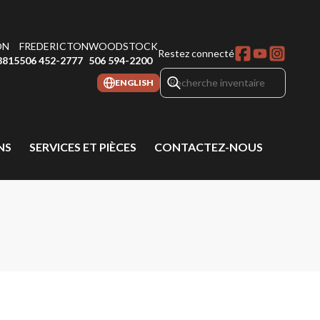
ON
FREDERICTON
WOODSTOCK
Restez connecté
8815
506 452-2777
506 594-2200
ENGLISH
NS
SERVICES ET PIÈCES
CONTACTEZ-NOUS