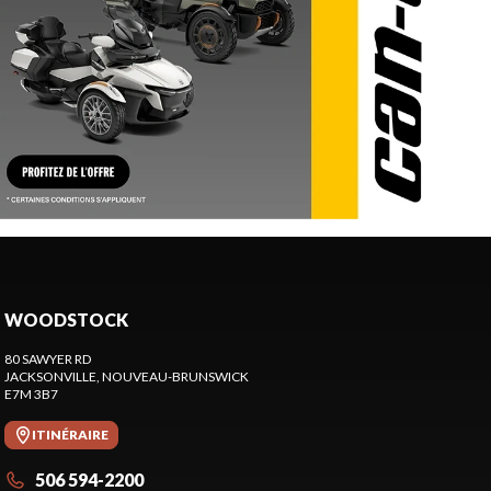
WOODSTOCK
80 SAWYER RD
JACKSONVILLE
, NOUVEAU-BRUNSWICK
E7M 3B7
ITINÉRAIRE
506 594-2200