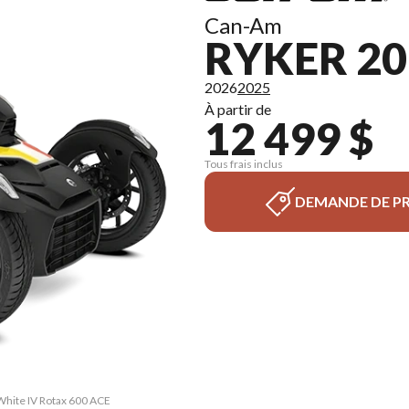
Can-Am
RYKER 20
2026
2025
À partir de
12 499 $
Tous frais inclus
DEMANDE DE PR
 White IV Rotax 600 ACE