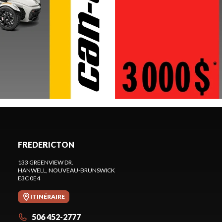
FREDERICTON
133 GREENVIEW DR.
HANWELL
, NOUVEAU-BRUNSWICK
E3C 0E4
ITINÉRAIRE
506 452-2777