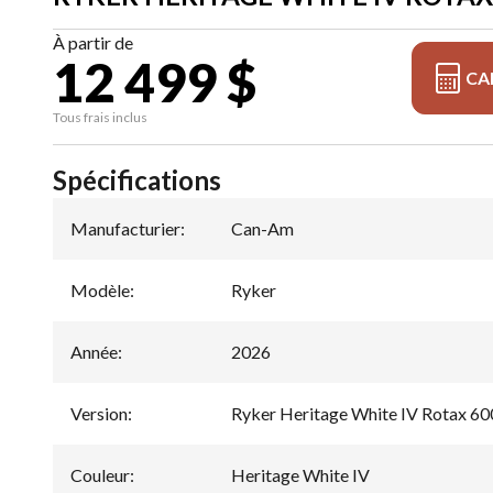
À partir de
12 499 $
CA
Tous frais inclus
Spécifications
Manufacturier
:
Can-Am
Modèle
:
Ryker
Année
:
2026
Version
:
Ryker Heritage White IV Rotax 6
Couleur
:
Heritage White IV