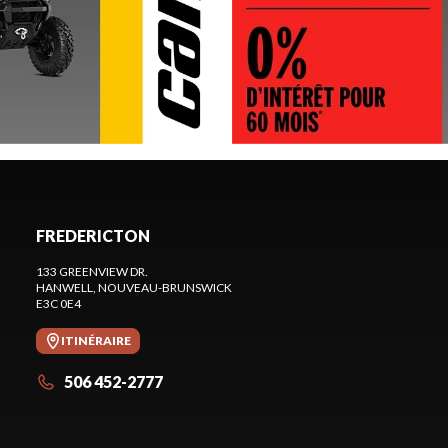
FREDERICTON
133 GREENVIEW DR.
HANWELL
, NOUVEAU-BRUNSWICK
E3C 0E4
ITINÉRAIRE
506 452-2777