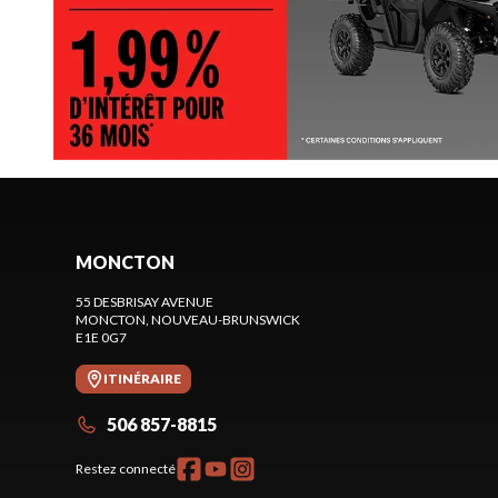
MONCTON
55 DESBRISAY AVENUE
MONCTON
, NOUVEAU-BRUNSWICK
E1E 0G7
ITINÉRAIRE
506 857-8815
Restez connecté