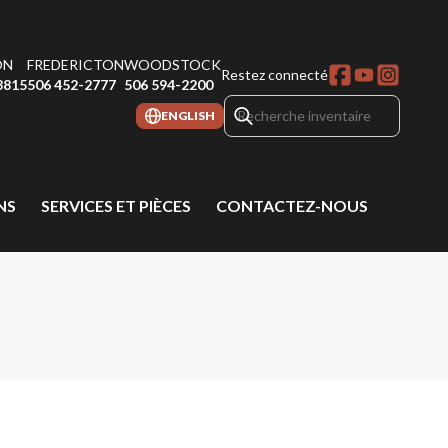
ON
FREDERICTON
WOODSTOCK
Restez connecté
8815
506 452-2777
506 594-2200
ENGLISH
NS
SERVICES ET PIÈCES
CONTACTEZ-NOUS