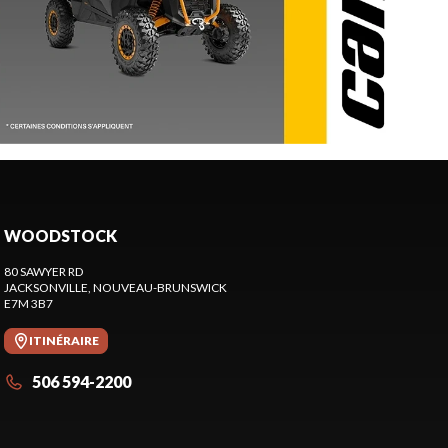
WOODSTOCK
80 SAWYER RD
JACKSONVILLE
, NOUVEAU-BRUNSWICK
E7M 3B7
ITINÉRAIRE
506 594-2200