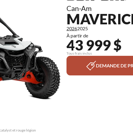
Can-Am
MAVERICK
2026
2025
À partir de
43 999 $
Tous frais inclus
DEMANDE DE PR
catalyst et rouge légion