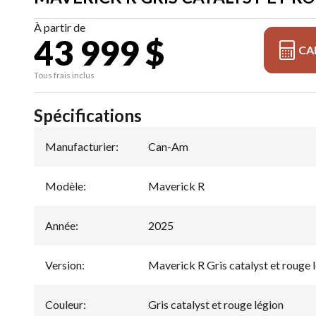
À partir de
43 999 $
CA
Tous frais inclus
Spécifications
Manufacturier
:
Can-Am
Modèle
:
Maverick R
Année
:
2025
Version
:
Maverick R Gris catalyst et rouge 
Couleur
:
Gris catalyst et rouge légion