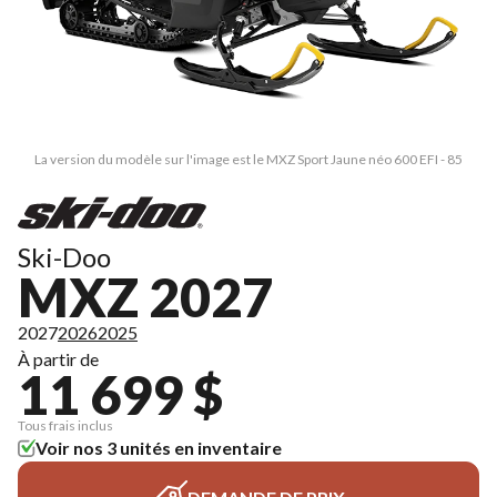
La version du modèle sur l'image est le MXZ Sport Jaune néo 600 EFI - 85
Ski-Doo
MXZ 2027
2027
2026
2025
À partir de
11 699 $
Tous frais inclus
Voir nos 3 unités en inventaire