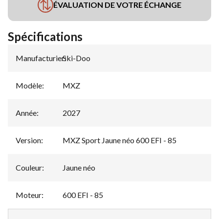
ÉVALUATION DE VOTRE ÉCHANGE
Spécifications
Manufacturier
Ski-Doo
:
Modèle
:
MXZ
Année
:
2027
Version
:
MXZ Sport Jaune néo 600 EFI - 85
Couleur
:
Jaune néo
Moteur
:
600 EFI - 85