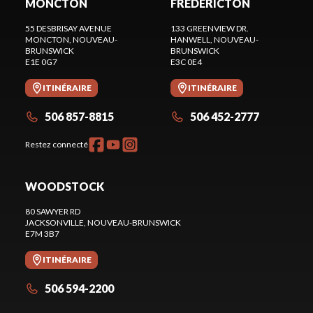
MONCTON
FREDERICTON
55 DESBRISAY AVENUE
133 GREENVIEW DR.
MONCTON
, NOUVEAU-
HANWELL
, NOUVEAU-
BRUNSWICK
BRUNSWICK
E1E 0G7
E3C 0E4
ITINÉRAIRE
ITINÉRAIRE
506 857-8815
506 452-2777
Restez connecté
WOODSTOCK
80 SAWYER RD
JACKSONVILLE
, NOUVEAU-BRUNSWICK
E7M 3B7
ITINÉRAIRE
506 594-2200