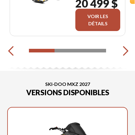
20 499 $
850 E-TEC®
VOIR LES
DÉTAILS
SKI-DOO MXZ 2027
VERSIONS DISPONIBLES