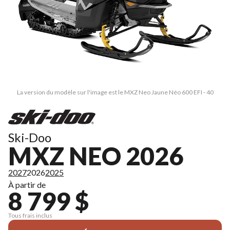
La version du modèle sur l'image est le MXZ Neo Jaune Néo 600 EFI - 40
Ski-Doo
MXZ NEO 2026
2027
2026
2025
À partir de
8 799 $
Tous frais inclus