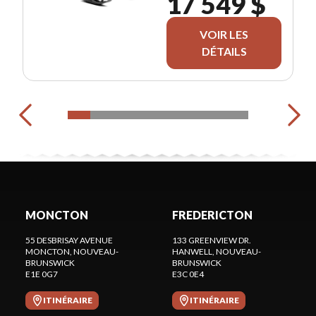
17 549 $
VOIR LES
DÉTAILS
MONCTON
FREDERICTON
55 DESBRISAY AVENUE
133 GREENVIEW DR.
MONCTON
, NOUVEAU-
HANWELL
, NOUVEAU-
BRUNSWICK
BRUNSWICK
E1E 0G7
E3C 0E4
ITINÉRAIRE
ITINÉRAIRE