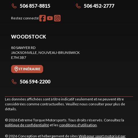
506 857-8815
506 452-2777
Restez connecté
WOODSTOCK
80 SAWYER RD
JACKSONVILLE
, NOUVEAU-BRUNSWICK
E7M 3B7
ITINÉRAIRE
506 594-2200
Les données affichées sont à titre indicatif seulement et ne peuvent être
considérées comme contractuelles. Veuillez nous consulter pour plus de
détails.
© 2026 Extreme Torque Motorsports. Tous droits réservés. Consultez la
politique de confidentialité
et les
conditions d'utilisation
.
© 2026 Conception et hébergement de sites
Web pour sport motorisé par