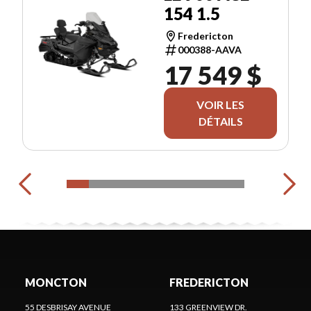
154 1.5
Fredericton
000388-AAVA
17 549 $
VOIR LES
DÉTAILS
MONCTON
FREDERICTON
55 DESBRISAY AVENUE
133 GREENVIEW DR.