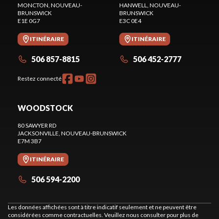
MONCTON
, NOUVEAU-
HANWELL
, NOUVEAU-
BRUNSWICK
BRUNSWICK
E1E 0G7
E3C 0E4
ITINÉRAIRE
ITINÉRAIRE
506 857-8815
506 452-2777
Restez connecté
WOODSTOCK
80 SAWYER RD
JACKSONVILLE
, NOUVEAU-BRUNSWICK
E7M 3B7
ITINÉRAIRE
506 594-2200
Les données affichées sont à titre indicatif seulement et ne peuvent être
considérées comme contractuelles. Veuillez nous consulter pour plus de