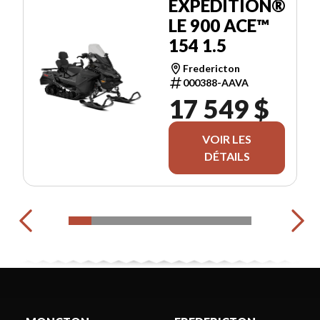
EXPEDITION®
LE 900 ACE™
154 1.5
Fredericton
000388-AAVA
17 549 $
VOIR LES
DÉTAILS