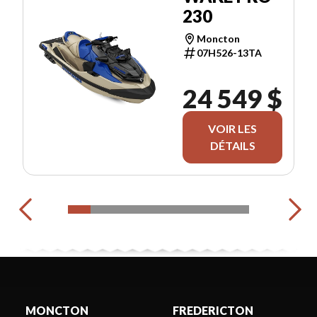
230
Moncton
07H526-13TA
24 549 $
VOIR LES
DÉTAILS
MONCTON
FREDERICTON