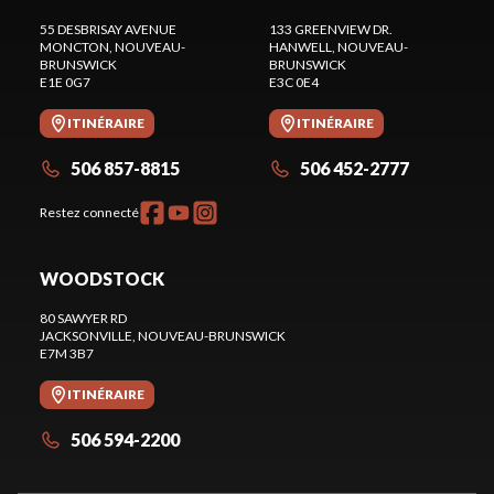
55 DESBRISAY AVENUE
133 GREENVIEW DR.
MONCTON
, NOUVEAU-
HANWELL
, NOUVEAU-
BRUNSWICK
BRUNSWICK
E1E 0G7
E3C 0E4
ITINÉRAIRE
ITINÉRAIRE
506 857-8815
506 452-2777
Restez connecté
WOODSTOCK
80 SAWYER RD
JACKSONVILLE
, NOUVEAU-BRUNSWICK
E7M 3B7
ITINÉRAIRE
506 594-2200