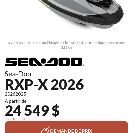
La version du modèle sur l'image est le RXP-X Glace métallique / Vert mante
325 ch
Sea-Doo
RXP-X 2026
2026
2025
À partir de
24 549 $
Tous frais inclus
DEMANDE DE PRIX