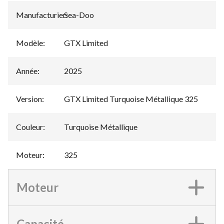
Manufacturier
Sea-Doo
:
Modèle
:
GTX Limited
Année
:
2025
Version
:
GTX Limited Turquoise Métallique 325
Couleur
:
Turquoise Métallique
Moteur
:
325
Moteur
Capacité