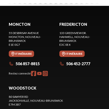
MONCTON
FREDERICTON
55 DESBRISAY AVENUE
133 GREENVIEW DR.
MONCTON
, NOUVEAU-
HANWELL
, NOUVEAU-
BRUNSWICK
BRUNSWICK
E1E 0G7
E3C 0E4
ITINÉRAIRE
ITINÉRAIRE
506 857-8815
506 452-2777
Restez connecté
WOODSTOCK
80 SAWYER RD
JACKSONVILLE
, NOUVEAU-BRUNSWICK
E7M 3B7