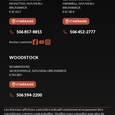
MONCTON
, NOUVEAU-
HANWELL
, NOUVEAU-
BRUNSWICK
BRUNSWICK
E1E 0G7
E3C 0E4
ITINÉRAIRE
ITINÉRAIRE
506 857-8815
506 452-2777
Restez connecté
WOODSTOCK
80 SAWYER RD
JACKSONVILLE
, NOUVEAU-BRUNSWICK
E7M 3B7
ITINÉRAIRE
506 594-2200
Les données affichées sont à titre indicatif seulement et ne peuvent être
considérées comme contractuelles. Veuillez nous consulter pour plus de