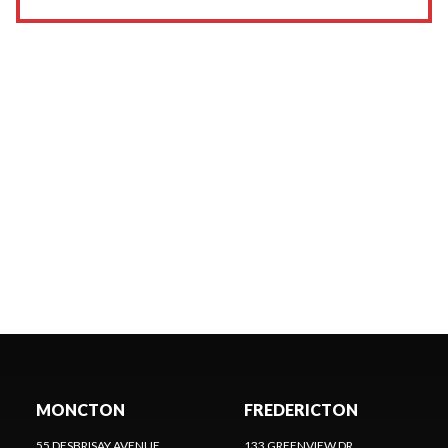
MONCTON
FREDERICTON
55 DESBRISAY AVENUE
133 GREENVIEW DR.