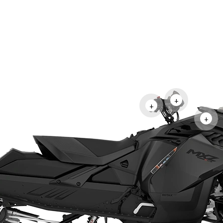
+
+
+