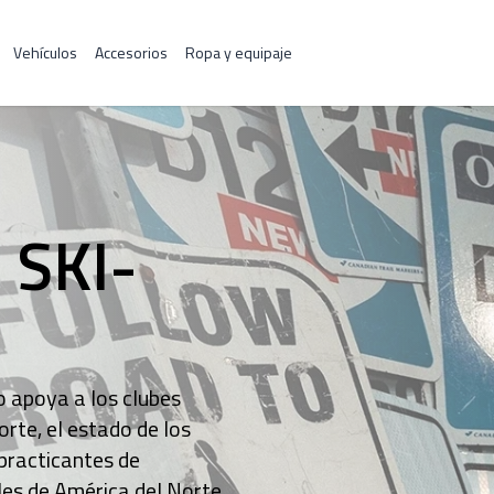
Vehículos
Accesorios
Ropa y equipaje
SKI-
 apoya a los clubes
rte, el estado de los
 practicantes de
les de América del Norte.