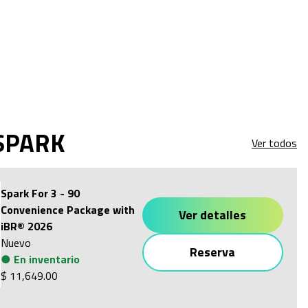
SPARK
Ver todos
Spark For 3 - 90
Convenience Package with
Ver detalles
iBR® 2026
Nuevo
Reserva
●
En inventario
$ 11,649.00