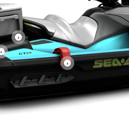
+
+
+