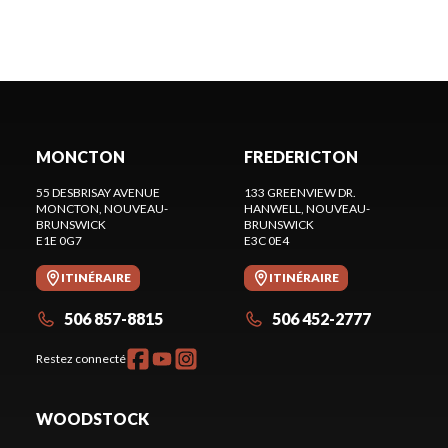
MONCTON
FREDERICTON
55 DESBRISAY AVENUE
133 GREENVIEW DR.
MONCTON
, NOUVEAU-
HANWELL
, NOUVEAU-
BRUNSWICK
BRUNSWICK
E1E 0G7
E3C 0E4
ITINÉRAIRE
ITINÉRAIRE
506 857-8815
506 452-2777
Restez connecté
WOODSTOCK