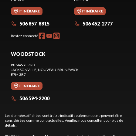
ITINÉRAIRE
ITINÉRAIRE
506 857-8815
506 452-2777
Restez connecté
WOODSTOCK
80 SAWYER RD
JACKSONVILLE
, NOUVEAU-BRUNSWICK
E7M 3B7
ITINÉRAIRE
506 594-2200
Les données affichées sont à titre indicatif seulement et ne peuvent être
considérées comme contractuelles. Veuillez nous consulter pour plus de
détails.