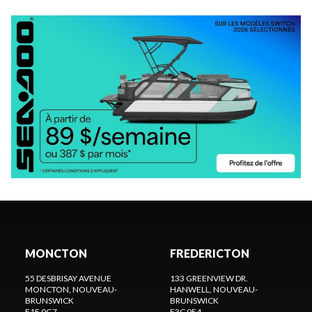
MONCTON
FREDERICTON
55 DESBRISAY AVENUE
133 GREENVIEW DR.
MONCTON
, NOUVEAU-
HANWELL
, NOUVEAU-
BRUNSWICK
BRUNSWICK
E1E 0G7
E3C 0E4