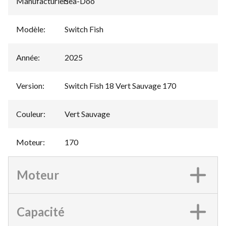
Manufacturier
Sea-Doo
:
Modèle
:
Switch Fish
Année
:
2025
Version
:
Switch Fish 18 Vert Sauvage 170
Couleur
:
Vert Sauvage
Moteur
:
170
Moteur
Capacité