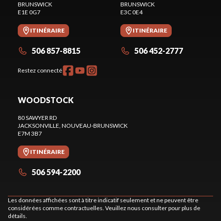
BRUNSWICK
BRUNSWICK
E1E 0G7
E3C 0E4
ITINÉRAIRE
ITINÉRAIRE
506 857-8815
506 452-2777
Restez connecté
WOODSTOCK
80 SAWYER RD
JACKSONVILLE
, NOUVEAU-BRUNSWICK
E7M 3B7
ITINÉRAIRE
506 594-2200
Les données affichées sont à titre indicatif seulement et ne peuvent être
considérées comme contractuelles. Veuillez nous consulter pour plus de
détails.