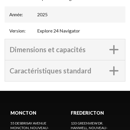
Année
:
2025
Version
:
Explore 24 Navigator
Dimensions et capacités
Caractéristiques standard
MONCTON
FREDERICTON
55 DESBRISAY AVENUE
133 GREENVIEW DR.
MONCTON
, NOUVEAU-
HANWELL
, NOUVEAU-