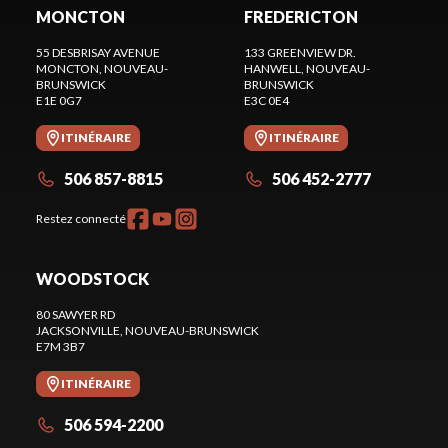
MONCTON
FREDERICTON
55 DESBRISAY AVENUE
133 GREENVIEW DR.
MONCTON
, NOUVEAU-
HANWELL
, NOUVEAU-
BRUNSWICK
BRUNSWICK
E1E 0G7
E3C 0E4
ITINÉRAIRE
ITINÉRAIRE
506 857-8815
506 452-2777
Restez connecté
WOODSTOCK
80 SAWYER RD
JACKSONVILLE
, NOUVEAU-BRUNSWICK
E7M 3B7
ITINÉRAIRE
506 594-2200