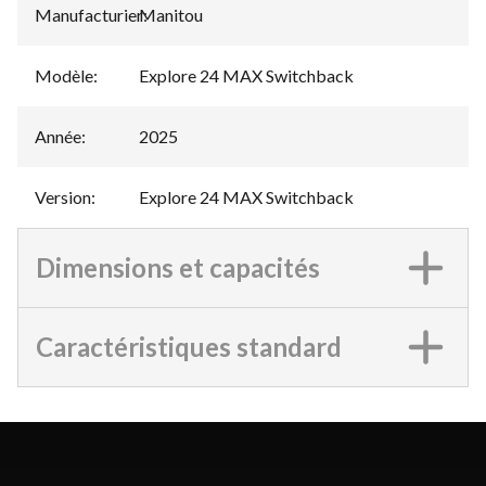
Manufacturier
Manitou
:
Modèle
:
Explore 24 MAX Switchback
Année
:
2025
Version
:
Explore 24 MAX Switchback
Dimensions et capacités
Caractéristiques standard