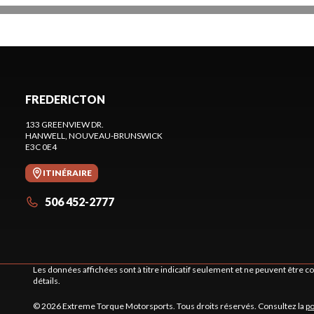
FREDERICTON
133 GREENVIEW DR.
HANWELL
, NOUVEAU-BRUNSWICK
E3C 0E4
ITINÉRAIRE
506 452-2777
Les données affichées sont à titre indicatif seulement et ne peuvent être 
détails.
© 2026 Extreme Torque Motorsports. Tous droits réservés. Consultez la
po