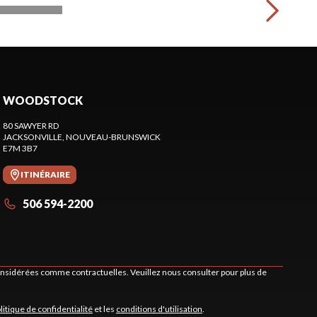
WOODSTOCK
80 SAWYER RD
JACKSONVILLE
, NOUVEAU-BRUNSWICK
E7M 3B7
ITINÉRAIRE
506 594-2200
considérées comme contractuelles. Veuillez nous consulter pour plus de
litique de confidentialité
et les
conditions d'utilisation
.