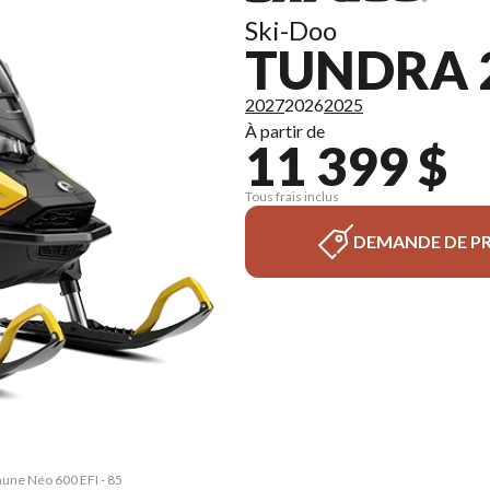
Ski-Doo
TUNDRA 
2027
2026
2025
À partir de
11 399 $
Tous frais inclus
DEMANDE DE PR
aune Néo 600 EFI - 85