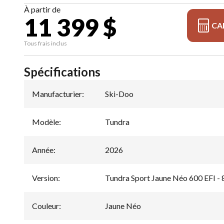
À partir de
11 399 $
CA
Tous frais inclus
Spécifications
Manufacturier
:
Ski-Doo
Modèle
:
Tundra
Année
:
2026
Version
:
Tundra Sport Jaune Néo 600 EFI - 
Couleur
:
Jaune Néo