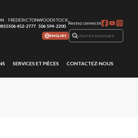
ON
FREDERICTON
WOODSTOCK
Restez connecté
8815
506 452-2777
506 594-2200
ENGLISH
NS
SERVICES ET PIÈCES
CONTACTEZ-NOUS