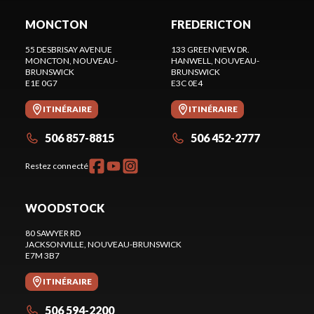
MONCTON
FREDERICTON
55 DESBRISAY AVENUE
133 GREENVIEW DR.
MONCTON
, NOUVEAU-
HANWELL
, NOUVEAU-
BRUNSWICK
BRUNSWICK
E1E 0G7
E3C 0E4
ITINÉRAIRE
ITINÉRAIRE
506 857-8815
506 452-2777
Restez connecté
WOODSTOCK
80 SAWYER RD
JACKSONVILLE
, NOUVEAU-BRUNSWICK
E7M 3B7
ITINÉRAIRE
506 594-2200