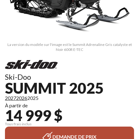
La version du modèle sur l'image est le Summit Adrenaline Gris catalyste et
Noir 600R E-TEC
Ski-Doo
SUMMIT 2025
2027
2026
2025
À partir de
14 999 $
Tous frais inclus
DEMANDE DE PRIX