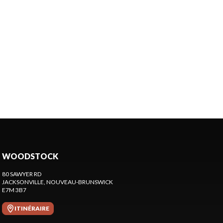
WOODSTOCK
80 SAWYER RD
JACKSONVILLE
, NOUVEAU-BRUNSWICK
E7M 3B7
ITINÉRAIRE