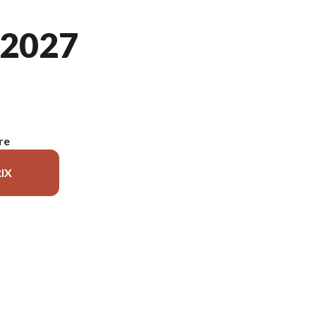
2027
re
IX