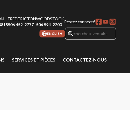
ON
FREDERICTON
WOODSTOCK
Restez connecté
8815
506 452-2777
506 594-2200
ENGLISH
NS
SERVICES ET PIÈCES
CONTACTEZ-NOUS