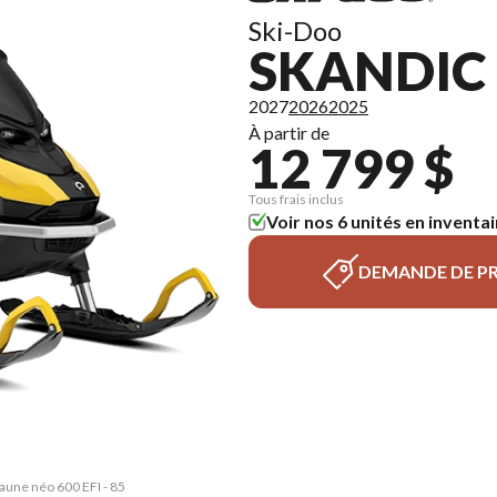
Ski-Doo
SKANDIC 
2027
2026
2025
À partir de
12 799 $
Tous frais inclus
Voir nos 6 unités en inventai
DEMANDE DE PR
Jaune néo 600 EFI - 85