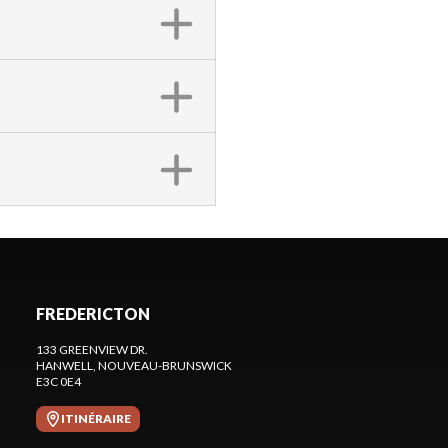
FREDERICTON
133 GREENVIEW DR.
HANWELL
, NOUVEAU-BRUNSWICK
E3C 0E4
ITINÉRAIRE