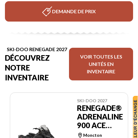
DEMANDE DE PRIX
SKI-DOO RENEGADE 2027
DÉCOUVREZ
VOIR TOUTES LES
UNITÉS EN
NOTRE
INVENTAIRE
INVENTAIRE
SKI-DOO 2027
RENEGADE®
ADRENALINE
900 ACE
TURBO R
Moncton