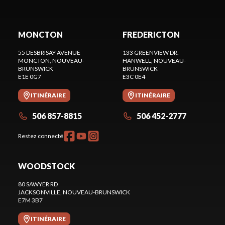
MONCTON
FREDERICTON
55 DESBRISAY AVENUE
133 GREENVIEW DR.
MONCTON
, NOUVEAU-
HANWELL
, NOUVEAU-
BRUNSWICK
BRUNSWICK
E1E 0G7
E3C 0E4
ITINÉRAIRE
ITINÉRAIRE
506 857-8815
506 452-2777
Restez connecté
WOODSTOCK
80 SAWYER RD
JACKSONVILLE
, NOUVEAU-BRUNSWICK
E7M 3B7
ITINÉRAIRE