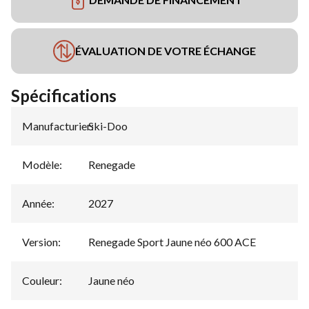
ÉVALUATION DE VOTRE ÉCHANGE
Spécifications
Manufacturier
Ski-Doo
:
Modèle
:
Renegade
Année
:
2027
Version
:
Renegade Sport Jaune néo 600 ACE
Couleur
:
Jaune néo