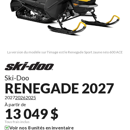
La version du modèle sur l'image est le Renegade Sport Jaune néo 600 ACE
Ski-Doo
RENEGADE 2027
2027
2026
2025
À partir de
13 049 $
Tous frais inclus
Voir nos 8 unités en inventaire