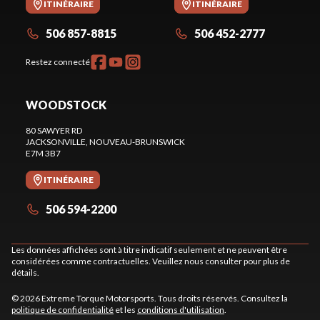
ITINÉRAIRE
ITINÉRAIRE
506 857-8815
506 452-2777
Restez connecté
WOODSTOCK
80 SAWYER RD
JACKSONVILLE
, NOUVEAU-BRUNSWICK
E7M 3B7
ITINÉRAIRE
506 594-2200
Les données affichées sont à titre indicatif seulement et ne peuvent être
considérées comme contractuelles. Veuillez nous consulter pour plus de
détails.
© 2026 Extreme Torque Motorsports. Tous droits réservés. Consultez la
politique de confidentialité
et les
conditions d'utilisation
.