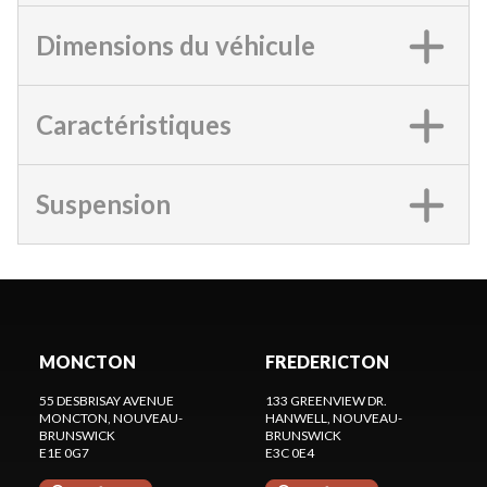
Dimensions du véhicule
Caractéristiques
Suspension
MONCTON
FREDERICTON
55 DESBRISAY AVENUE
133 GREENVIEW DR.
MONCTON
, NOUVEAU-
HANWELL
, NOUVEAU-
BRUNSWICK
BRUNSWICK
E1E 0G7
E3C 0E4