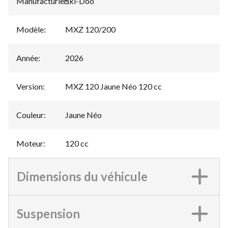
Manufacturier
Ski-Doo
:
Modèle
:
MXZ 120/200
Année
:
2026
Version
:
MXZ 120 Jaune Néo 120 cc
Couleur
:
Jaune Néo
Moteur
:
120 cc
Dimensions du véhicule
Suspension