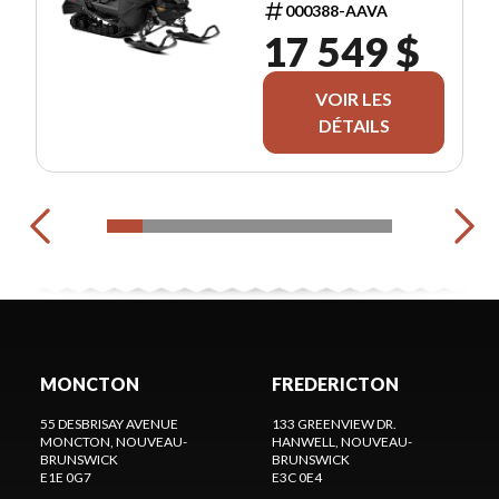
000388-AAVA
17 549 $
VOIR LES
DÉTAILS
MONCTON
FREDERICTON
55 DESBRISAY AVENUE
133 GREENVIEW DR.
MONCTON
, NOUVEAU-
HANWELL
, NOUVEAU-
BRUNSWICK
BRUNSWICK
E1E 0G7
E3C 0E4