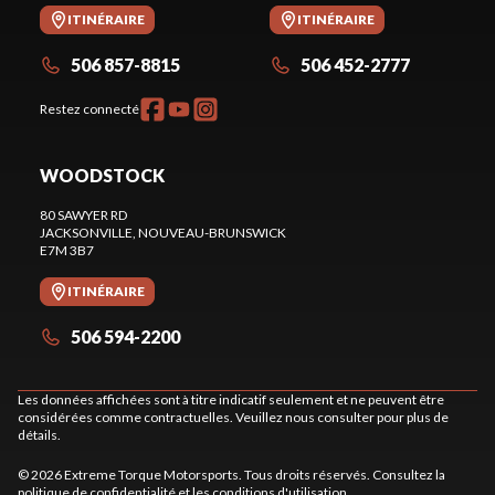
ITINÉRAIRE
ITINÉRAIRE
506 857-8815
506 452-2777
Restez connecté
WOODSTOCK
80 SAWYER RD
JACKSONVILLE
, NOUVEAU-BRUNSWICK
E7M 3B7
ITINÉRAIRE
506 594-2200
Les données affichées sont à titre indicatif seulement et ne peuvent être
considérées comme contractuelles. Veuillez nous consulter pour plus de
détails.
© 2026 Extreme Torque Motorsports. Tous droits réservés. Consultez la
politique de confidentialité
et les
conditions d'utilisation
.