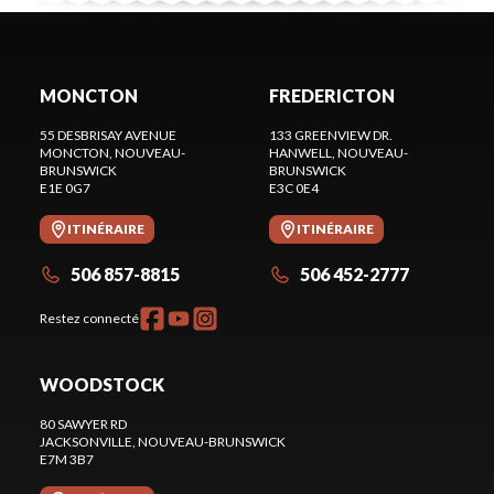
MONCTON
FREDERICTON
55 DESBRISAY AVENUE
133 GREENVIEW DR.
MONCTON
, NOUVEAU-
HANWELL
, NOUVEAU-
BRUNSWICK
BRUNSWICK
E1E 0G7
E3C 0E4
ITINÉRAIRE
ITINÉRAIRE
506 857-8815
506 452-2777
Restez connecté
WOODSTOCK
80 SAWYER RD
JACKSONVILLE
, NOUVEAU-BRUNSWICK
E7M 3B7