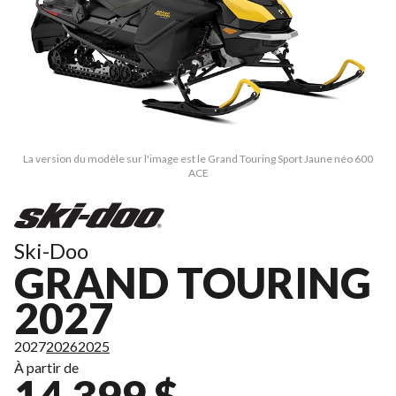
La version du modèle sur l'image est le Grand Touring Sport Jaune néo 600
ACE
Ski-Doo
GRAND TOURING
2027
2027
2026
2025
À partir de
14 399 $