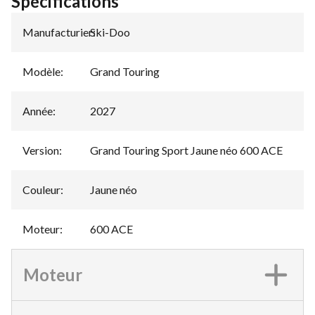
Spécifications
Manufacturier
Ski-Doo
:
Modèle
:
Grand Touring
Année
:
2027
Version
:
Grand Touring Sport Jaune néo 600 ACE
Couleur
:
Jaune néo
Moteur
:
600 ACE
Moteur