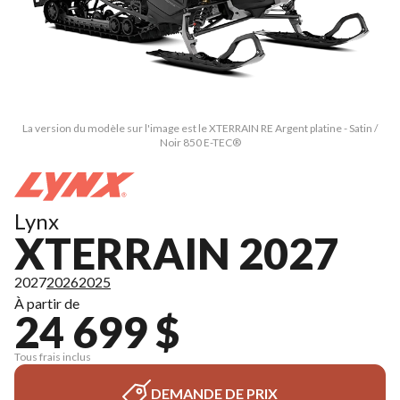
La version du modèle sur l'image est le XTERRAIN RE Argent platine - Satin /
Noir 850 E-TEC®
Lynx
XTERRAIN 2027
2027
2026
2025
À partir de
24 699 $
Tous frais inclus
DEMANDE DE PRIX