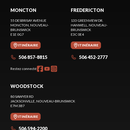
MONCTON
FREDERICTON
55 DESBRISAY AVENUE
133 GREENVIEW DR.
MONCTON
, NOUVEAU-
HANWELL
, NOUVEAU-
BRUNSWICK
BRUNSWICK
E1E 0G7
E3C 0E4
ITINÉRAIRE
ITINÉRAIRE
506 857-8815
506 452-2777
Restez connecté
WOODSTOCK
80 SAWYER RD
JACKSONVILLE
, NOUVEAU-BRUNSWICK
E7M 3B7
ITINÉRAIRE
506 594-2200