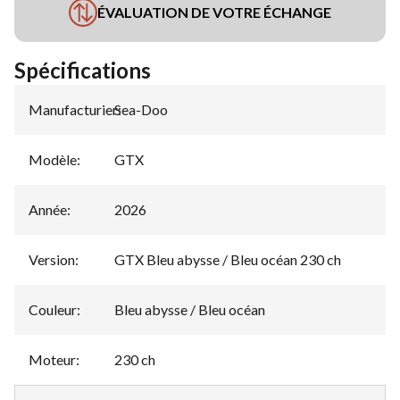
ÉVALUATION DE VOTRE ÉCHANGE
Spécifications
Manufacturier
Sea-Doo
:
Modèle
:
GTX
Année
:
2026
Version
:
GTX Bleu abysse / Bleu océan 230 ch
Couleur
:
Bleu abysse / Bleu océan
Moteur
:
230 ch