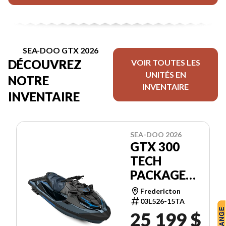
SEA-DOO GTX 2026
DÉCOUVREZ
VOIR TOUTES LES
UNITÉS EN
NOTRE
INVENTAIRE
INVENTAIRE
SEA-DOO 2026
GTX 300
TECH
PACKAGE
WITH
Fredericton
AUDIO IDF
03L526-15TA
25 199 $
AND IBR