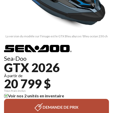
La version du modèle sur l'image est le GTX Bleu abysse / Bleu océan 230 ch
Sea-Doo
GTX 2026
À partir de
20 799 $
Tous frais inclus
Voir nos 2 unités en inventaire
DEMANDE DE PRIX