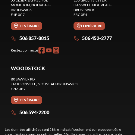
55 DESBRISAY AVENUE
133 GREENVIEW DR.
MONCTON
, NOUVEAU-
HANWELL
, NOUVEAU-
BRUNSWICK
BRUNSWICK
E1E 0G7
E3C 0E4
ITINÉRAIRE
ITINÉRAIRE
506 857-8815
506 452-2777
Restez connecté
WOODSTOCK
80 SAWYER RD
JACKSONVILLE
, NOUVEAU-BRUNSWICK
E7M 3B7
ITINÉRAIRE
506 594-2200
Les données affichées sont à titre indicatif seulement et ne peuvent être
considérées comme contractuelles. Veuillez nous consulter pour plus de