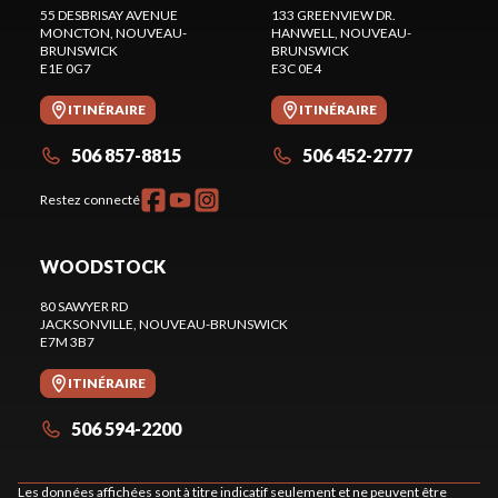
55 DESBRISAY AVENUE
133 GREENVIEW DR.
MONCTON
, NOUVEAU-
HANWELL
, NOUVEAU-
BRUNSWICK
BRUNSWICK
E1E 0G7
E3C 0E4
ITINÉRAIRE
ITINÉRAIRE
506 857-8815
506 452-2777
Restez connecté
WOODSTOCK
80 SAWYER RD
JACKSONVILLE
, NOUVEAU-BRUNSWICK
E7M 3B7
ITINÉRAIRE
506 594-2200
Les données affichées sont à titre indicatif seulement et ne peuvent être