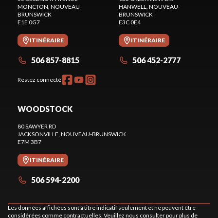
MONCTON
, NOUVEAU-
HANWELL
, NOUVEAU-
BRUNSWICK
BRUNSWICK
E1E 0G7
E3C 0E4
ITINÉRAIRE
ITINÉRAIRE
506 857-8815
506 452-2777
Restez connecté
WOODSTOCK
80 SAWYER RD
JACKSONVILLE
, NOUVEAU-BRUNSWICK
E7M 3B7
ITINÉRAIRE
506 594-2200
Les données affichées sont à titre indicatif seulement et ne peuvent être
considérées comme contractuelles. Veuillez nous consulter pour plus de