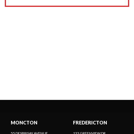
MONCTON
FREDERICTON
55 DESBRISAY AVENUE
133 GREENVIEW DR.