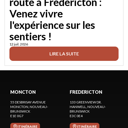
route à Fredericton :
Venez vivre
l'expérience sur les
sentiers !
12 juil. 2026
LIRE LA SUITE
MONCTON
FREDERICTON
55 DESBRISAY AVENUE
133 GREENVIEW DR.
MONCTON
, NOUVEAU-
HANWELL
, NOUVEAU-
BRUNSWICK
BRUNSWICK
E1E 0G7
E3C 0E4
ITINÉRAIRE
ITINÉRAIRE