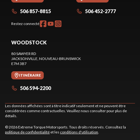
506 857-8815
506 452-2777
Restez connecté
WOODSTOCK
80 SAWYER RD
JACKSONVILLE
, NOUVEAU-BRUNSWICK
E7M 3B7
ITINÉRAIRE
506 594-2200
Les données affichées sont à titre indicatif seulement et ne peuvent être
considérées comme contractuelles. Veuillez nous consulter pour plus de
détails.
© 2026 Extreme Torque Motorsports. Tous droits réservés. Consultez la
politique de confidentialité
et les
conditions d'utilisation
.